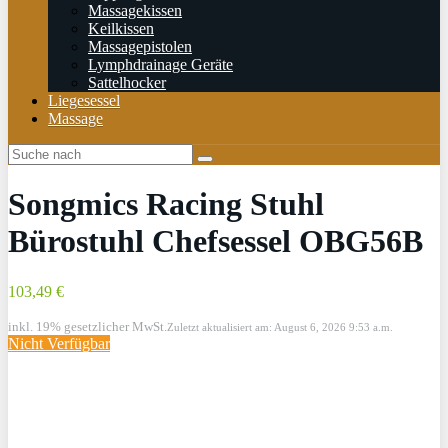
Massagekissen
Keilkissen
Massagepistolen
Lymphdrainage Geräte
Sattelhocker
Liegesessel
Massage
Songmics Racing Stuhl
Bürostuhl Chefsessel OBG56B
103,49 €
inkl. 19% gesetzlicher MwSt.
Zuletzt aktualisiert am: August 6, 2026 9:53 a.m.
Nicht Verfügbar