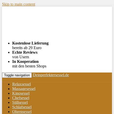
Skip to main content
Kostenlose Lieferung
bereits ab 29 Euro
Echte Reviews
von Usern
In Kooperation
mit den besten Shops
Deinperfektersessel.de
Toggle navigation
Relaxsessel
Massagesessel
Kinosessel
Chefsessel
Stillsessel
Schlafsessel
Ohrensessel