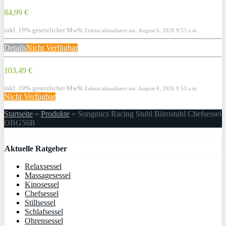
84,99 €
inkl. 19% gesetzlicher MwSt.
Zuletzt aktualisiert am: August 6, 2026 9:53 a.m.
Details
Nicht Verfügbar
103,49 €
inkl. 19% gesetzlicher MwSt.
Zuletzt aktualisiert am: August 6, 2026 9:53 a.m.
Nicht Verfügbar
Startseite
»
Produkte
»
Songmics Racing Stuhl Bürostuhl Chefsessel
OBG56B
Aktuelle Ratgeber
Relaxsessel
Massagesessel
Kinosessel
Chefsessel
Stillsessel
Schlafsessel
Ohrensessel