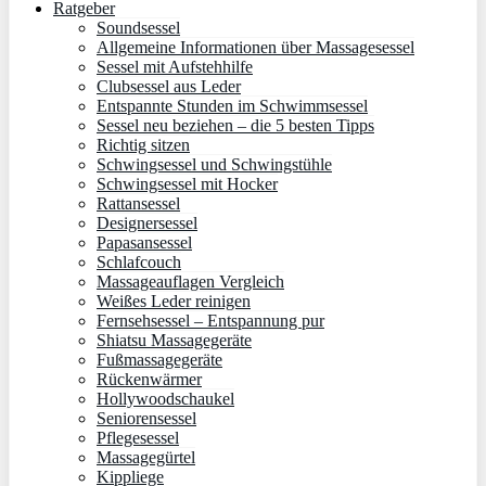
Ratgeber
Soundsessel
Allgemeine Informationen über Massagesessel
Sessel mit Aufstehhilfe
Clubsessel aus Leder
Entspannte Stunden im Schwimmsessel
Sessel neu beziehen – die 5 besten Tipps
Richtig sitzen
Schwingsessel und Schwingstühle
Schwingsessel mit Hocker
Rattansessel
Designersessel
Papasansessel
Schlafcouch
Massageauflagen Vergleich
Weißes Leder reinigen
Fernsehsessel – Entspannung pur
Shiatsu Massagegeräte
Fußmassagegeräte
Rückenwärmer
Hollywoodschaukel
Seniorensessel
Pflegesessel
Massagegürtel
Kippliege