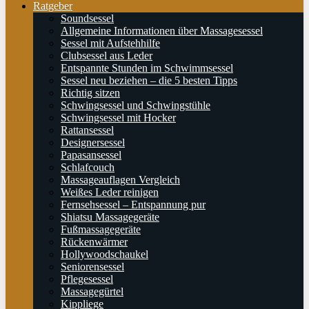
Ratgeber
Soundsessel
Allgemeine Informationen über Massagesessel
Sessel mit Aufstehhilfe
Clubsessel aus Leder
Entspannte Stunden im Schwimmsessel
Sessel neu beziehen – die 5 besten Tipps
Richtig sitzen
Schwingsessel und Schwingstühle
Schwingsessel mit Hocker
Rattansessel
Designersessel
Papasansessel
Schlafcouch
Massageauflagen Vergleich
Weißes Leder reinigen
Fernsehsessel – Entspannung pur
Shiatsu Massagegeräte
Fußmassagegeräte
Rückenwärmer
Hollywoodschaukel
Seniorensessel
Pflegesessel
Massagegürtel
Kippliege