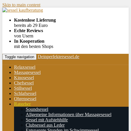
Skip to main content
Kostenlose Lieferung
bereits ab 29 Euro
Echte Reviews
von Usern
In Kooperation
mit den besten Shops
Deinperfektersessel.de
Toggle navigation
Relaxsessel
Massagesessel
Kinosessel
Chefsessel
Stillsessel
Schlafsessel
Ohrensessel
Ratgeber
Soundsessel
Allgemeine Informationen über Massagesessel
Sessel mit Aufstehhilfe
Clubsessel aus Leder
Entspannte Stunden im Schwimmsessel