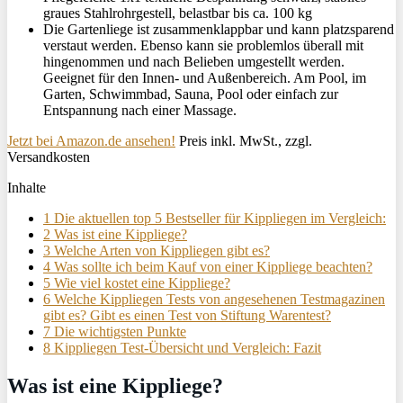
graues Stahlrohrgestell, belastbar bis ca. 100 kg
Die Gartenliege ist zusammenklappbar und kann platzsparend
verstaut werden. Ebenso kann sie problemlos überall mit
hingenommen und nach Belieben umgestellt werden.
Geeignet für den Innen- und Außenbereich. Am Pool, im
Garten, Schwimmbad, Sauna, Pool oder einfach zur
Entspannung nach einer Massage.
Jetzt bei Amazon.de ansehen!
Preis inkl. MwSt., zzgl.
Versandkosten
Inhalte
1
Die aktuellen top 5 Bestseller für Kippliegen im Vergleich:
2
Was ist eine Kippliege?
3
Welche Arten von Kippliegen gibt es?
4
Was sollte ich beim Kauf von einer Kippliege beachten?
5
Wie viel kostet eine Kippliege?
6
Welche Kippliegen Tests von angesehenen Testmagazinen
gibt es? Gibt es einen Test von Stiftung Warentest?
7
Die wichtigsten Punkte
8
Kippliegen Test-Übersicht und Vergleich: Fazit
Was ist eine Kippliege?