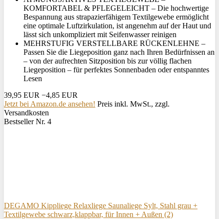
KOMFORTABEL & PFLEGELEICHT – Die hochwertige
Bespannung aus strapazierfähigem Textilgewebe ermöglicht
eine optimale Luftzirkulation, ist angenehm auf der Haut und
lässt sich unkompliziert mit Seifenwasser reinigen
MEHRSTUFIG VERSTELLBARE RÜCKENLEHNE –
Passen Sie die Liegeposition ganz nach Ihren Bedürfnissen an
– von der aufrechten Sitzposition bis zur völlig flachen
Liegeposition – für perfektes Sonnenbaden oder entspanntes
Lesen
39,95 EUR
−4,85 EUR
Jetzt bei Amazon.de ansehen!
Preis inkl. MwSt., zzgl.
Versandkosten
Bestseller Nr. 4
DEGAMO Kippliege Relaxliege Saunaliege Sylt, Stahl grau +
Textilgewebe schwarz,klappbar, für Innen + Außen (2)