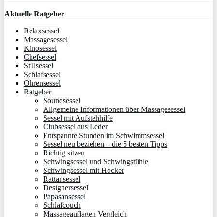
Aktuelle Ratgeber
Relaxsessel
Massagesessel
Kinosessel
Chefsessel
Stillsessel
Schlafsessel
Ohrensessel
Ratgeber
Soundsessel
Allgemeine Informationen über Massagesessel
Sessel mit Aufstehhilfe
Clubsessel aus Leder
Entspannte Stunden im Schwimmsessel
Sessel neu beziehen – die 5 besten Tipps
Richtig sitzen
Schwingsessel und Schwingstühle
Schwingsessel mit Hocker
Rattansessel
Designersessel
Papasansessel
Schlafcouch
Massageauflagen Vergleich