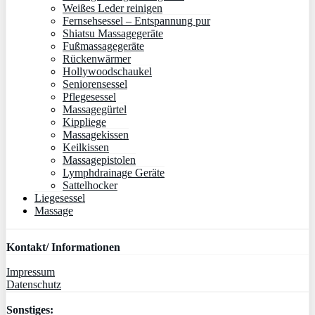
Weißes Leder reinigen
Fernsehsessel – Entspannung pur
Shiatsu Massagegeräte
Fußmassagegeräte
Rückenwärmer
Hollywoodschaukel
Seniorensessel
Pflegesessel
Massagegürtel
Kippliege
Massagekissen
Keilkissen
Massagepistolen
Lymphdrainage Geräte
Sattelhocker
Liegesessel
Massage
Kontakt/ Informationen
Impressum
Datenschutz
Sonstiges: