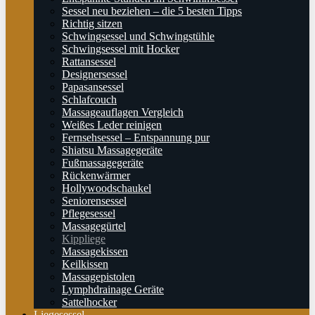
Sessel neu beziehen – die 5 besten Tipps
Richtig sitzen
Schwingsessel und Schwingstühle
Schwingsessel mit Hocker
Rattansessel
Designersessel
Papasansessel
Schlafcouch
Massageauflagen Vergleich
Weißes Leder reinigen
Fernsehsessel – Entspannung pur
Shiatsu Massagegeräte
Fußmassagegeräte
Rückenwärmer
Hollywoodschaukel
Seniorensessel
Pflegesessel
Massagegürtel
Kippliege
Massagekissen
Keilkissen
Massagepistolen
Lymphdrainage Geräte
Sattelhocker
Liegesessel